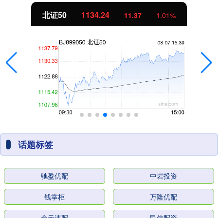
北证50
1134.24
11.37
1.01%
话题标签
驰盈优配
中岩投资
钱掌柜
万隆优配
金元速配
民信配资