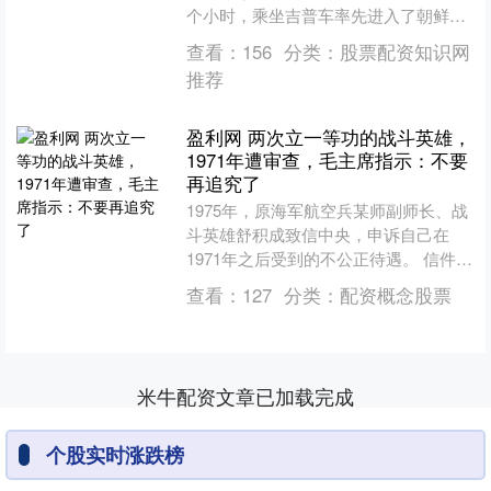
个小时，乘坐吉普车率先进入了朝鲜境
内。而与此同时，正在青岛疗养的粟裕
查看：
156
分类：
股票配资知识网
病情进一步加重....
推荐
盈利网 两次立一等功的战斗英雄，
1971年遭审查，毛主席指示：不要
再追究了
1975年，原海军航空兵某师副师长、战
斗英雄舒积成致信中央，申诉自己在
1971年之后受到的不公正待遇。 信件最
终被呈报给毛主席，主席阅信后，作出
查看：
127
分类：
配资概念股票
批示，要求以“人....
米牛配资文章已加载完成
个股实时涨跌榜