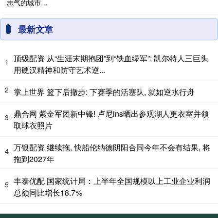
最新文章
顶级配资 从“生涯末期抱团”到“铁血绿军”: 凯尔特人三巨头
1
用硬汉精神和防守艺术逆...
2
掌上世界 篮下后撤步: 下赛季的活塞队, 就如逆水行舟
鼎合网 紫金军团新中锋! 卢尼ins晒出参观湖人更衣室并领
3
取球衣照片
万银配资 继续拖, 快船伦纳德阴阳合同今年不会有结果, 将
4
拖到2027年
丰泰优配 国家统计局：上半年全国规模以上工业企业利润
5
总额同比增长18.7%