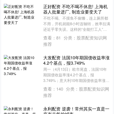
正好配资 不吃不喝不休息! 上海机
器人批量进厂, 制造业要变天了
不吃不喝、不摸鱼不偷懒，连上厕所都
不用，开机就能8小时连轴转，效率拉满
还近乎零失误。这样的“全能打工人”，
已经批量进驻上海各大工厂，悄悄改写
查看：
81
分类：
股票配资知识网
制造业格局，一场前所....
推荐
大发配资 法国10年期国债收益率涨
4.2个基点，报3.749%
周一（4月13日）欧市尾盘，法国10年
期国债收益率涨4.2个基点，报
3.749%；意大利10年期国债收益率涨
4.3个基点，报3.886%；西班牙10年期
查看：
140
分类：
股票配资知识网
国债收益....
推荐
永利配资 逆袭！常州其实一直是一