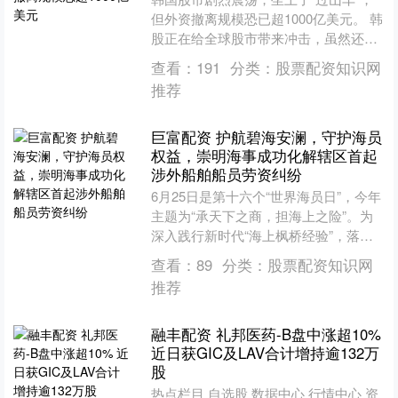
但外资撤离规模恐已超1000亿美元。 韩
股正在给全球股市带来冲击，虽然还不
足以引发国际金融危机，但是国内资金
查看：
191
分类：
股票配资知识网
警惕性明显上升。....
推荐
巨富配资 护航碧海安澜，守护海员
权益，崇明海事成功化解辖区首起
涉外船舶船员劳资纠纷
6月25日是第十六个“世界海员日”，今年
主题为“承天下之商，担海上之险”。为
深入践行新时代“海上枫桥经验”，落实
水上一站式多元解纷工作要求，优化崇
查看：
89
分类：
股票配资知识网
明辖区船舶营商....
推荐
融丰配资 礼邦医药-B盘中涨超10%
近日获GIC及LAV合计增持逾132万
股
热点栏目 自选股 数据中心 行情中心 资