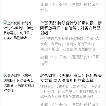
谋与权术，又让这一时期的历史厚重而
查看：
70
分类：
股票配资知识网
精彩。在这片历史的长河中....
推荐
垒富优配 特朗普计划长期封锁，伊
朗释放再打一轮信号，对美布局已
就绪？
特朗普声称要长期封锁伊朗，后者迅速
发声，表示将以“前所未有的军事行
动”进行回应，还会使用“可怕的武器”，
这显然是释放了再打一轮的信号。那
查看：
95
分类：
股票配资知识网
么，为何美国和伊朗在这个....
推荐
聚合财富 《黑袍纠察队》休伊爆头
女结婚 两人深情相拥甜蜜幸福
搜狐娱乐讯 据外媒，杰克奎德、克劳迪
娅杜米特上周六在澳大利亚首都堪培拉
郊外的布雷德伍德的莫娜农场结婚。婚
礼现场照流出，两人红白配色，一起跳
查看：
90
分类：
股票配资知识网