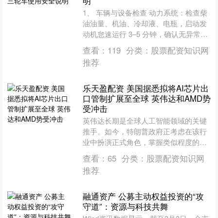
明
1、 车辆与设备检查 动力系统：检查柴
油油量、机油、冷却液、电瓶，启动发
动机怠速运行 3–5 分钟，确认无异常噪
音、漏油、漏水。 挤奶系统：检查真空
查看：
119
分类：
股票配资知识网
管路、脉冲器....
推荐
乐天盈配资 美国据悉拟将AI芯片出
口管制扩展至全球 英伟达和AMD势
受冲击
英伟达长期是全球人工智能领域的关键
推手。如今，特朗普政府正考虑在该行
业中扮演正式角色，掌握类似程度的广
泛权力。 据知情人士透露，美国官员起
查看：
65
分类：
股票配资知识网
草了法规草案，拟在未获....
推荐
融通资产 公募主动权益投资的“攻
守道”：资源与科技共舞