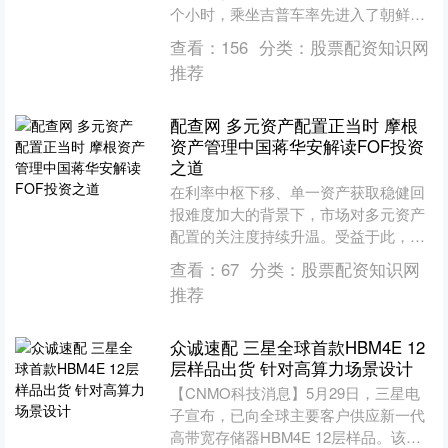
个小时，乘坐吉普车率先进入了朝鲜境
内。而与此同时，正在青岛疗养的粟裕
查看：
156
分类：
股票配资知识网
病情进一步加重....
推荐
配查网 多元资产配置正当时 摩根
资产管理中国蒋华安解读FOF投资
之道
在利率中枢下移、单一资产获取稳健回
报难度加大的背景下，市场对多元资产
配置的关注度持续升温。受益于此，通
过多元资产配置提升投资组合效率的
查看：
67
分类：
股票配资知识网
FOF（基金中的基金）产品....
推荐
众诚速配 三星全球首款HBM4E 12
层样品出货 针对高算力场景设计
【CNMO科技消息】5月29日，三星电
子宣布，已向全球主要客户供应新一代
高带宽存储器HBM4E 12层样品。该产