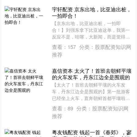
宇轩配资 京东出地，比亚迪出桩，
一拍即合！
【京东出地，比亚迪出桩，一拍即
合！】刘强东拿下比亚迪这单，我第一
反应不是，哇噻，大新闻，而是觉得：
东子这回终于想明白了，知道自己手里
查看：
157
分类：
股票配资知识网
啥最值钱了。 京东这回玩的是....
推荐
嘉信资本 太火了！首班去朝鲜平壤
的火车发车，丹东江边全是围观的
【太火了！首班去朝鲜平壤的火车发
车，丹东江边全是围观的】第一批游客
已经坐上火车，直奔朝鲜首都平壤啦！
列车缓缓驶过鸭绿江大桥时，丹东江边
查看：
89
分类：
股票配资知识网
直接挤满了人，大家举着手机....
推荐
粤友钱配资 钱起一首《春郊》，寥