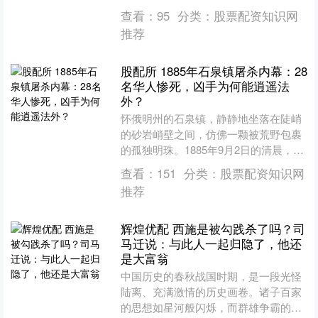
品是HBM4的升级版本，针对大型语言
查看：
95
分类：
股票配资知识网
模型和AI数....
推荐
股配所 1885年石泉镇屠杀内幕：28
名华人惨死，凶手为何能逍遥法
外？
怀俄明州的石泉镇，静静地坐落在陡峭
的砂岩峭壁之间，仿佛一颗被荒野包裹
的孤独明珠。1885年9月2日的清晨，本
应像往常一样，矿工们开始一天的劳
查看：
151
分类：
股票配资知识网
作，空气中弥漫着煤灰....
推荐
辉煌优配 西施是被勾践杀了吗？司
马迁说：与此人一起归隐了，他还
是大富翁
中国历史的春秋战国时期，是一段光怪
陆离、充满激情的历史画卷。诸子百家
的思想如星河般闪烁，而群雄争霸的智