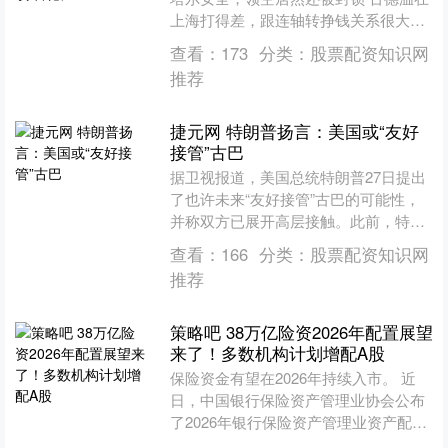
上海打得差，跟连轴转挣钱关系很大，
谁都不可能是铁人，这就跟山西有没有
查看：
173
分类：
股票配资知识网
关系，大家最多是猜测，....
推荐
捷元网 特朗普扬言：美国或“友好
接管”古巴
据卫视报道，美国总统特朗普27日提出
了也许未来“友好接管”古巴的可能性，
并称双方已展开高层接触。此前，特朗
普政府已对古巴实施燃料封锁，加大对
查看：
166
分类：
股票配资知识网
哈瓦那政权的压力。此....
推荐
策略吧 38万亿险资2026年配置展望
来了！多数机构计划增配A股
保险资金有望在2026年持续入市。 近
日，中国银行保险资产管理业协会公布
了2026年银行保险资产管理业资产配置
展望保险机构调查结果，调查结果来自