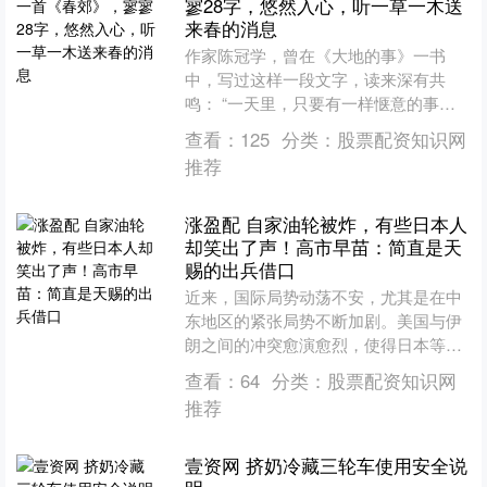
寥28字，悠然入心，听一草一木送
来春的消息
作家陈冠学，曾在《大地的事》一书
中，写过这样一段文字，读来深有共
鸣： “一天里，只要有一样惬意的事物
入眼或入心，便觉得很满足。惬意的事
查看：
125
分类：
股票配资知识网
物总是有的，或是一片蓝天，....
推荐
涨盈配 自家油轮被炸，有些日本人
却笑出了声！高市早苗：简直是天
赐的出兵借口
近来，国际局势动荡不安，尤其是在中
东地区的紧张局势不断加剧。美国与伊
朗之间的冲突愈演愈烈，使得日本等依
赖中东石油的国家遭受了极大的经济压
查看：
64
分类：
股票配资知识网
力。正如特朗普政府对伊朗....
推荐
壹资网 挤奶冷藏三轮车使用安全说