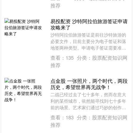
舞。据悉，他们曾在《黑....
推荐
易投配资 沙特阿拉伯旅游签证申请
攻略来了
沙特阿拉伯旅游签证是前往沙特旅游的
必要文件，目前主要分为电子签证和落
地签两种类型。申请电子签证需要准备
护照（有效期6个月以上）、近期白底免
查看：
135
分类：
股票配资知识网
冠照片、往返机票行程单....
推荐
点金股 一张照片，两个时代，两段
历史，希望世界再无战争！
二战已经过去了七十多年，然而在意大
利的某些城市，依然能寻找到七十多年
前的场景。艺术家们通过巧妙的创作，
将当年的历史照片与当下的实景融合，
查看：
183
分类：
股票配资知识网
制作出了令人惊叹的时光穿....
推荐