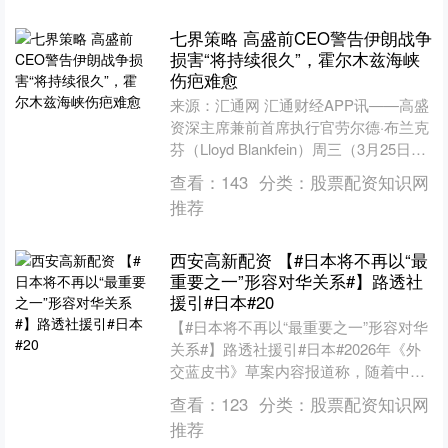
七界策略 高盛前CEO警告伊朗战争
损害“将持续很久”，霍尔木兹海峡
伤疤难愈
来源：汇通网 汇通财经APP讯——高盛
资深主席兼前首席执行官劳尔德·布兰克
芬（Lloyd Blankfein）周三（3月25日）
警告称，伊朗战争造成的损害“将持....
查看：
143
分类：
股票配资知识网
推荐
西安高新配资 【#日本将不再以“最
重要之一”形容对华关系#】路透社
援引#日本#20
【#日本将不再以“最重要之一”形容对华
关系#】路透社援引#日本#2026年《外
交蓝皮书》草案内容报道称，随着中日
关系日益恶化，这份年度外交报告中将
查看：
123
分类：
股票配资知识网
不再把对华关系....
推荐