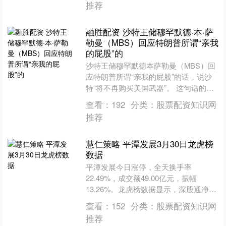
推荐
融胜配资 沙特王储穆罕默德·本·萨
勒曼（MBS）回应特朗普所谓“亲我
的屁股”的
沙特王储穆罕默德本萨勒曼（MBS）回
应特朗普所谓“亲我的屁股”的话，说沙
特“将不再购买美国武器”。 这句话的背
景，源于2026年3月底特朗普在迈阿密
查看：
192
分类：
股票配资知识网
的“未来投资....
推荐
慧仁策略 平潭发展3月30日龙虎榜
数据
平潭发展今日涨停，全天换手率
22.49%，成交额49.00亿元，振幅
13.26%。龙虎榜数据显示，深股通净买
入159.00万元，营业部席位合计净买入
查看：
152
分类：
股票配资知识网
7.35亿元....
推荐