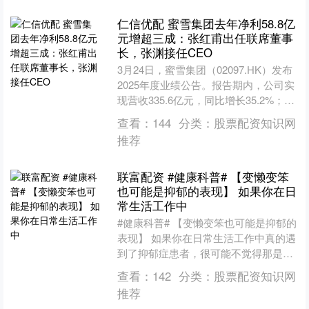
仁信优配 蜜雪集团去年净利58.8亿
元增超三成：张红甫出任联席董事
长，张渊接任CEO
3月24日，蜜雪集团（02097.HK）发布
2025年度业绩公告。报告期内，公司实
现营收335.6亿元，同比增长35.2%；毛
利104.5亿元，同比增长29.7....
查看：
144
分类：
股票配资知识网
推荐
联富配资 #健康科普# 【变懒变笨
也可能是抑郁的表现】 如果你在日
常生活工作中
#健康科普# 【变懒变笨也可能是抑郁的
表现】 如果你在日常生活工作中真的遇
到了抑郁症患者，很可能不觉得那是
个“病人”，而是个麻烦、矫情甚至让人
查看：
142
分类：
股票配资知识网
讨厌的人： 变懒：....
推荐