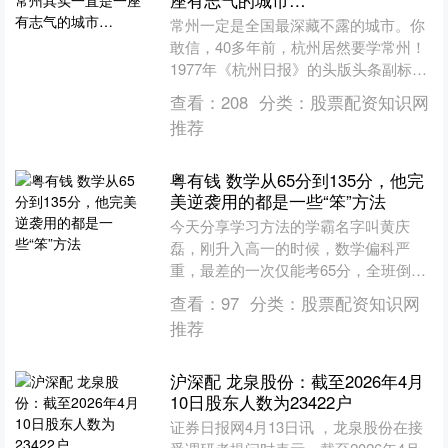
座有志气的城市…
常州一定是全国最深藏不露的城市。你
敢信，40多年前，杭州居然要学常州！
1977年《杭州日报》的头版头条副标题
就是“中共杭州市委召开学习常州经验汇
查看：
208
分类：
股票配资知识网
报大....
推荐
粤有钱 数学从65分到135分，他完
美逆袭用的都是一些“笨”方法
今天分享学习方法的学霸名字叫黄庆
磊，刚升入高一的时候，数学偏科严
重，最差的一次仅能考65分，全班倒
数，他甚至开始怀疑自己智商不行。 通
查看：
97
分类：
股票配资知识网
过三年的努力，高考时最终考....
推荐
沪深配 龙泉股份：截至2026年4月
10日股东人数为23422户
证券日报网4月13日讯 ，龙泉股份在接