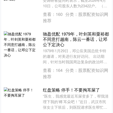
受调研者提问时表示，截至2026年4月
10日，公司股东人数为23422户。 （文
章来源：证券日报） 海量资讯、精准解
查看：
160
分类：
股票配资知识网
读，尽....
推荐
驰盈优配 1979年，叶剑英和粟裕都
不同意打越南，陈云一番话，让邓
公下定决心
1979年1月29日，邓公应美国总统卡特
的邀请，对美进行友好访问。 出访期
间，针对当时我国周边复杂的政治环
境，有记者向邓公提问道：“中国是否会
查看：
164
分类：
股票配资知识网
因为柬埔寨的局势而....
推荐
红盘策略 停手！不要掏耳屎了
“医生，我感觉最近耳屎变多了，帮我清
理下我的‘稀’耳朵吧！”近日，武汉市民
张女士下班后，到医院请求医生帮忙掏
一掏耳朵。 张女士常说自己是个“稀耳