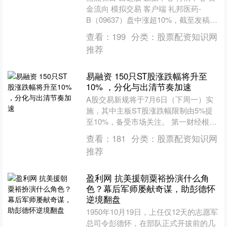
金流向 模拟交易 客户端 礼邦医药-
B（09637）盘中涨超10%，截至发稿，
股价上涨7.20%，现报31.28港元，成....
查看：
199
分类：
股票配资知识网
推荐
易融资 150只ST股涨跌幅将升至
10% ，分化与出清节奏加速
A股交易新规将于7月6日（下周一）实
施，其中主板ST股涨跌幅限制由5%提
至10%，备受市场关注。 第一财经根据
Wind统计，截至7月3日，除去处于退市
查看：
181
分类：
股票配资知识网
整理期和即....
推荐
盈利网 抗美援朝粟裕扮演什么角
色？幕后军师屡献奇谋，助彭德怀
逆境翻盘
1950年10月19日，上任仅12天的志愿军
总司令彭德怀，在部队正式开拔前的几