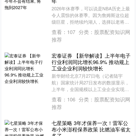
年
2026年休赛季，可以说是NBA历史上最
令人震惊的休赛季。因为詹姆斯这位超
级巨星，拒绝续约湖人，选择以老将底
薪加盟费城76人队。有关詹姆斯的消
查看：
107
分类：
股票配资知识网
息，几乎充斥着整个....
推荐
宏泰证券 【新华解读】上半年电子
行业利润同比增长96.9% 推动规上
工业企业利润较快增长
新华财经北京7月27日电（记者陆宇
航）国家统计局27日发布的数据显示，
上半年，全国规模以上工业企业实现利
润总额39479.9亿元，同比增长18.7%，
查看：
106
分类：
股票配资知识网
较一季度加....
推荐
七星策略 3年才保养一次！雷军公
布小米澎程保养政策 比燃油车省太
多了