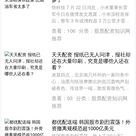
快科技 7 月 22 日消息，小米董事长雷
军今日在微博发文透露，小米澎程首保
后，整车 3 年或增程器 3 万公里才需保
养一次，用雷军的话说是"超省心"。 7
查看：
106
分类：
股票配资知识网
月....
推荐
天天配资 报纸已无人问津，报社却
还在大量印刷，究竟是哪些人还在
看？
凌晨四点，北京南六环外的一家印务中
心，油墨与纸张摩擦出的低沉轰鸣声划
破夜色。传送带一端，散发着微热气息
的报纸整齐落下；另一端，几十辆配送
查看：
93
分类：
股票配资知识网
车正打着双闪等候。这样的....
推荐
都优配送端 韩国股市剧烈震荡！外
资撤离规模恐超1000亿美元
韩国股市剧烈震荡，坐上了“过山车”，