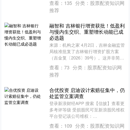
查看：
135
分类：
股票配资知识网
朵”，由于耳屎很....
推荐
融智和 吉林银行增资获批！低盈利
与慢内生交织、重塑增长动能已成
必选题
来源：机构之家 4月2日，吉林金融监管
局核准批复了吉林银行增资扩股方案
（吉金复〔2026〕39号）。这并非简单
的增资方案，而是这家省属城商行，在
查看：
73
分类：
股票配资知识网
过去多年持续外源....
推荐
合优投资 启迪设计索赔征集中，仍
处监管立案调查
登录新浪财经APP 搜索【信披】查看更
多考评等级 受损股民可至新浪股民维权
平台登记该公司维权：
http://wq.finance.sina.com.cn/ 关注....
查看：
109
分类：
股票配资知识网