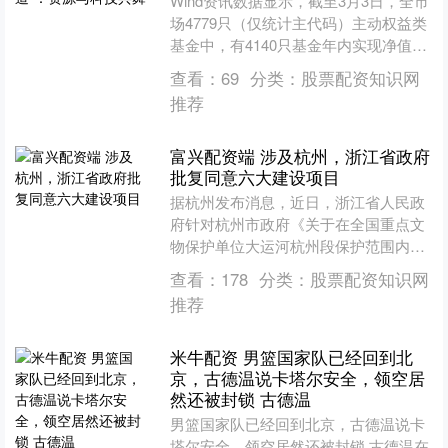
Wind资讯数据显示，截至3月3日，全市
场4779只（仅统计主代码）主动权益类
基金中，有4140只基金年内实现净值增
长，占比达86.63%。 从年内产品表现来
查看：
69
分类：
股票配资知识网
看....
推荐
富兴配资端 涉及杭州，浙江省政府
批复同意六大建设项目
据杭州发布消息，近日，浙江省人民政
府针对杭州市政府《关于在全国重点文
物保护单位大运河杭州段保护范围内实
施余杭区大运河沿线整治提升工程（二
查看：
178
分类：
股票配资知识网
期）的请示》等6个文件作....
推荐
米牛配资 男篮国家队已经回到北
京，古德温说卡塔尔安全，领空居
然还被封锁 古德温
男篮国家队已经回到北京，古德温说卡
塔尔安全，领空居然还被封锁 古德温在