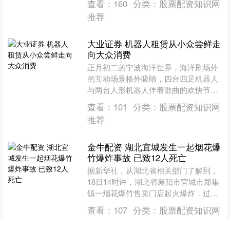
查看：
160
分类：
股票配资知识网
127家保险机构....
推荐
大业证券 机器人租赁从小众尝鲜走
向大众消费
正月初二的宁波海洋世界，海洋剧场外
的互动场景格外吸睛，四台四足机器人
与两台人形机器人伴着歌曲的欢快节奏
灵活舞动，引得大批游客驻足打卡。 这
查看：
101
分类：
股票配资知识网
只是马年春节机器人应用....
推荐
金牛配资 湖北宜城发生一起烟花爆
竹爆炸事故 已致12人死亡
据新华社，从湖北省相关部门了解到，
18日14时许，湖北省襄阳市宜城市郑集
镇一烟花爆竹售卖门店起火爆炸，过火
面积约50平方米，已致12人死亡。爆炸
查看：
107
分类：
股票配资知识网
原因正在进一步调....
推荐