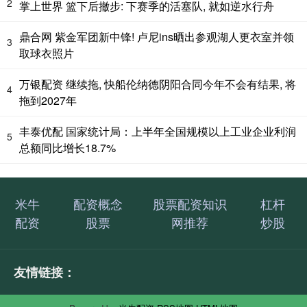
2
掌上世界 篮下后撤步: 下赛季的活塞队, 就如逆水行舟
鼎合网 紫金军团新中锋! 卢尼ins晒出参观湖人更衣室并领
3
取球衣照片
万银配资 继续拖, 快船伦纳德阴阳合同今年不会有结果, 将
4
拖到2027年
丰泰优配 国家统计局：上半年全国规模以上工业企业利润
5
总额同比增长18.7%
米牛
配资概念
股票配资知识
杠杆
配资
股票
网推荐
炒股
友情链接：