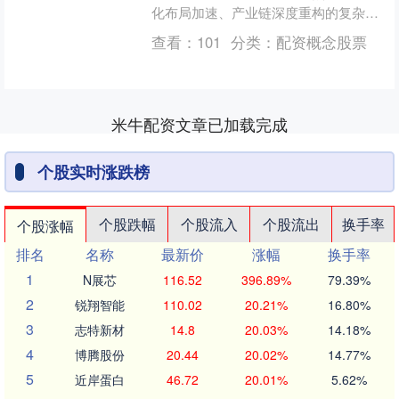
化布局加速、产业链深度重构的复杂周
期中，一个更具时代意义的问题逐渐凸
查看：
101
分类：
配资概念股票
显：如何以稳定....
米牛配资文章已加载完成
个股实时涨跌榜
个股跌幅
个股流入
个股流出
换手率
个股涨幅
排名
名称
最新价
涨幅
换手率
1
N展芯
116.52
396.89%
79.39%
2
锐翔智能
110.02
20.21%
16.80%
3
志特新材
14.8
20.03%
14.18%
4
博腾股份
20.44
20.02%
14.77%
5
近岸蛋白
46.72
20.01%
5.62%