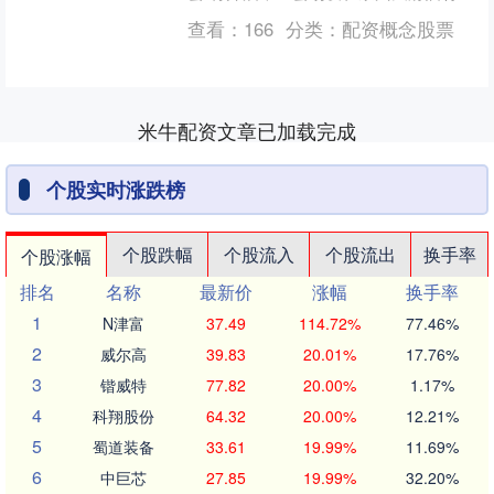
——隆兴镇梁景村，诚邀广大游客前来
查看：
166
分类：
配资概念股票
赏春花、逛村糖会。3....
米牛配资文章已加载完成
个股实时涨跌榜
个股跌幅
个股流入
个股流出
换手率
个股涨幅
排名
名称
最新价
涨幅
换手率
1
N津富
37.49
114.72%
77.46%
2
威尔高
39.83
20.01%
17.76%
3
锴威特
77.82
20.00%
1.17%
4
科翔股份
64.32
20.00%
12.21%
5
蜀道装备
33.61
19.99%
11.69%
6
中巨芯
27.85
19.99%
32.20%