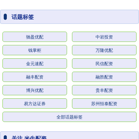
话题标签
驰盈优配
中岩投资
钱掌柜
万隆优配
金元速配
民信配资
融丰配资
融胜配资
博兴优配
贵丰配资
易方达证券
苏州恒泰配资
全部话题标签
关注 米牛配资