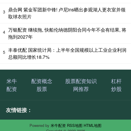
鼎合网 紫金军团新中锋! 卢尼ins晒出参观湖人更衣室并领
3
取球衣照片
万银配资 继续拖, 快船伦纳德阴阳合同今年不会有结果, 将
4
拖到2027年
丰泰优配 国家统计局：上半年全国规模以上工业企业利润
5
总额同比增长18.7%
米牛
配资概念
股票配资知识
杠杆
配资
股票
网推荐
炒股
友情链接：
Powered by
米牛配资
RSS地图
HTML地图
Copyright
© 2023-2026