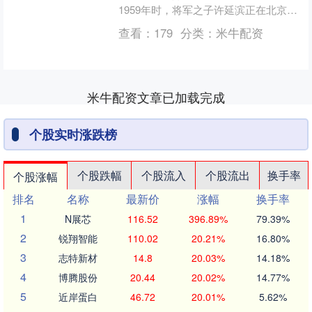
1959年时，将军之子许延滨正在北京
101中学就读，成绩很优异。7月的一
查看：
179
分类：
米牛配资
天，许延滨的班主任，....
米牛配资文章已加载完成
个股实时涨跌榜
个股跌幅
个股流入
个股流出
换手率
个股涨幅
排名
名称
最新价
涨幅
换手率
1
N展芯
116.52
396.89%
79.39%
2
锐翔智能
110.02
20.21%
16.80%
3
志特新材
14.8
20.03%
14.18%
4
博腾股份
20.44
20.02%
14.77%
5
近岸蛋白
46.72
20.01%
5.62%