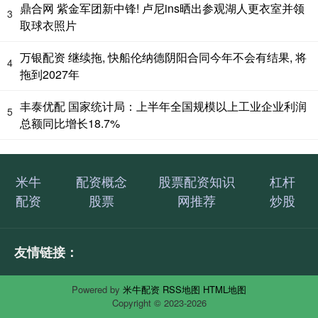
鼎合网 紫金军团新中锋! 卢尼ins晒出参观湖人更衣室并领
3
取球衣照片
万银配资 继续拖, 快船伦纳德阴阳合同今年不会有结果, 将
4
拖到2027年
丰泰优配 国家统计局：上半年全国规模以上工业企业利润
5
总额同比增长18.7%
米牛
配资概念
股票配资知识
杠杆
配资
股票
网推荐
炒股
友情链接：
Powered by
米牛配资
RSS地图
HTML地图
Copyright
© 2023-2026