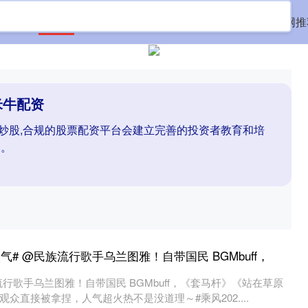
首页
米牛配资
配资概念股票
股票配资知识网推
米牛配资
杆炒股,合规的股票配资平台会建立完善的投资者教育和培
力。
气# @民族流行歌手乌兰图雅！自带国民 BGMbuff，
流行歌手乌兰图雅！自带国民 BGMbuff，《套马杆》《站在草原
众直接被拿捏，人气超火热不是没道理～#乘风202....