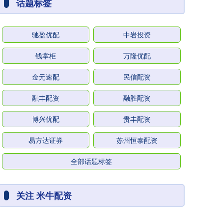
话题标签
驰盈优配
中岩投资
钱掌柜
万隆优配
金元速配
民信配资
融丰配资
融胜配资
博兴优配
贵丰配资
易方达证券
苏州恒泰配资
全部话题标签
关注 米牛配资