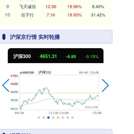
9
飞天诚信
12.56
19.96%
8.49%
10
任子行
7.16
19.93%
31.42%
沪深京行情 实时轮播
北证50
1122.88
创
3.42
0.30%