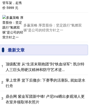
多赢策略 厚普股份：坚定践行“氢燃双
驱”是公司的经营方针之一
最新文章
顶级配资 从“生涯末期抱团”到“铁血绿军”: 凯尔特
1
人三巨头用硬汉精神和防守艺术逆...
掌上世界 篮下后撤步: 下赛季的活塞队, 就如逆水
2
行舟
鼎合网 紫金军团新中锋! 卢尼ins晒出参观湖人更
3
衣室并领取球衣照片