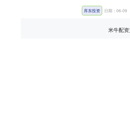
库东投资
日期：06-09
米牛配资
深证成指
14110.12
.92
0.57%
-34.08
-0