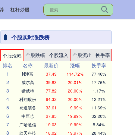
荐
杠杆炒股
个股实时涨跌榜
个股跌幅
个股流入
个股流出
换手率
个股涨幅
排名
名称
最新价
涨幅
换手率
1
N津富
37.49
114.72%
77.46%
2
威尔高
39.83
20.01%
17.76%
3
锴威特
77.82
20.00%
1.17%
4
科翔股份
64.32
20.00%
12.21%
5
蜀道装备
33.61
19.99%
11.69%
6
中巨芯
27.85
19.99%
32.20%
7
广哈通信
19.03
19.99%
5.84%
8
欣天科技
18.02
19.97%
28.44%