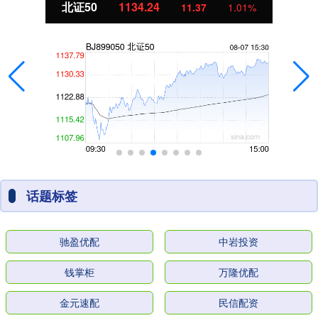
北证50
1134.24
11.37
1.01%
话题标签
驰盈优配
中岩投资
钱掌柜
万隆优配
金元速配
民信配资