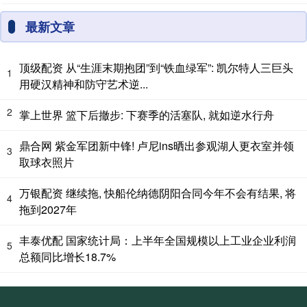
最新文章
顶级配资 从“生涯末期抱团”到“铁血绿军”: 凯尔特人三巨头
1
用硬汉精神和防守艺术逆...
2
掌上世界 篮下后撤步: 下赛季的活塞队, 就如逆水行舟
鼎合网 紫金军团新中锋! 卢尼ins晒出参观湖人更衣室并领
3
取球衣照片
万银配资 继续拖, 快船伦纳德阴阳合同今年不会有结果, 将
4
拖到2027年
丰泰优配 国家统计局：上半年全国规模以上工业企业利润
5
总额同比增长18.7%