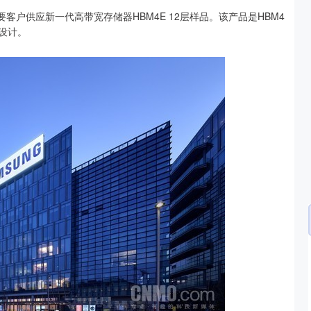
客户供应新一代高带宽存储器HBM4E 12层样品。该产品是HBM4
设计。
深证成指
14295.08
49%
184.96
1.31%