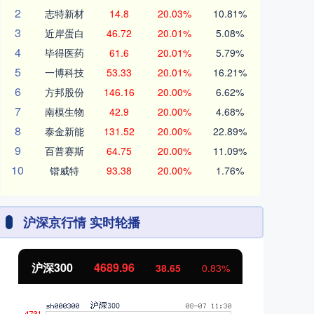
2
志特新材
14.8
20.03%
10.81%
3
近岸蛋白
46.72
20.01%
5.08%
4
毕得医药
61.6
20.01%
5.79%
5
一博科技
53.33
20.01%
16.21%
6
方邦股份
146.16
20.00%
6.62%
7
南模生物
42.9
20.00%
4.68%
8
泰金新能
131.52
20.00%
22.89%
9
百普赛斯
64.75
20.00%
11.09%
10
锴威特
93.38
20.00%
1.76%
沪深京行情 实时轮播
沪深300
4689.96
北
38.65
0.83%