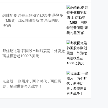
融胜配资 沙特王储穆罕默德·本·萨勒曼
（MBS）回应特朗普所谓“亲我的屁
股”的
都优配送端 韩国股市剧烈震荡！外资撤
离规模恐超1000亿美元
点金股 一张照片，两个时代，两段历
史，希望世界再无战争！