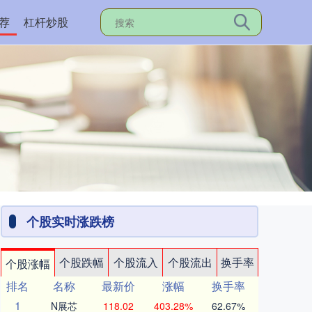
荐
杠杆炒股
个股实时涨跌榜
个股跌幅
个股流入
个股流出
换手率
个股涨幅
排名
名称
最新价
涨幅
换手率
1
N展芯
118.02
403.28%
62.67%