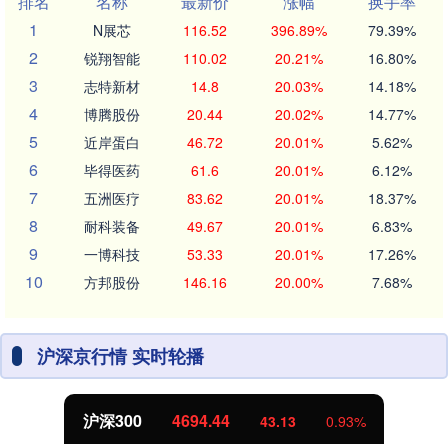
排名
名称
最新价
涨幅
换手率
1
N展芯
116.52
396.89%
79.39%
2
锐翔智能
110.02
20.21%
16.80%
3
志特新材
14.8
20.03%
14.18%
4
博腾股份
20.44
20.02%
14.77%
5
近岸蛋白
46.72
20.01%
5.62%
6
毕得医药
61.6
20.01%
6.12%
7
五洲医疗
83.62
20.01%
18.37%
8
耐科装备
49.67
20.01%
6.83%
9
一博科技
53.33
20.01%
17.26%
10
方邦股份
146.16
20.00%
7.68%
沪深京行情 实时轮播
沪深300
4694.44
43.13
0.93%