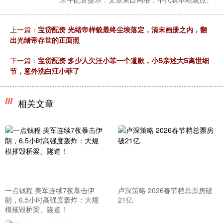
上一篇：
宝贷配资 光绪帝样貌最终尘埃落定，清末画册之内，翻
出光绪帝存世的正面照
下一篇：
宝货配资 多少人欠汪小菲一个道歉，小S亲述大S离世细
节，意外洗白汪小菲了
相关文章
一点钱程 美军连续7夜暴击伊
卢深策略 2026春节档总票房破
朗，6.5小时高强度轰炸：大规
21亿
模摧毁桥梁、隧道！