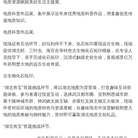
地质资源赋能美好生活主题展。
地质科普作品展。集中展示近年来优秀地质科普作品，用童趣创意传
递地质知识。
地质科普作品展。
现场还有互动环节，好玩到停不下来。化石拓印重现远古生物，现场
提供湖北鳄、三叶虫、海百合等特色古生物化石拓印模板，在专业人
员指导下，亲手完成化石拓印，沉浸式触摸史前生命，直观感受亿万
年前荆楚大地的远古生命奇观。
古生物化石拓印。
“湖北有宝”答题挑战环节，将以湖北地图为背景墙，打造趣味互动答
题体验。参与者通过投篮互动，选择武汉都市圈、宜荆荆恩城市群、
襄十随神城市群、神武峡文旅主轴、赤黄红文旅主轴五大板块，现场
作答对应区域的地质特色与资源禀赋，在趣味闯关中深度解锁荆楚大
地的地质奥秘与独特魅力，答对即可赢取湖北地质文创礼品。
“湖北有宝”答题挑战环节。
米牛配资提示：文章来自网络，不代表本站观点。