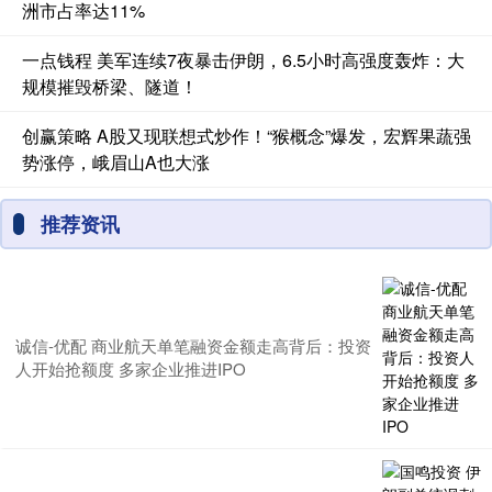
洲市占率达11%
一点钱程 美军连续7夜暴击伊朗，6.5小时高强度轰炸：大
规模摧毁桥梁、隧道！
创赢策略 A股又现联想式炒作！“猴概念”爆发，宏辉果蔬强
势涨停，峨眉山A也大涨
推荐资讯
诚信-优配 商业航天单笔融资金额走高背后：投资
人开始抢额度 多家企业推进IPO